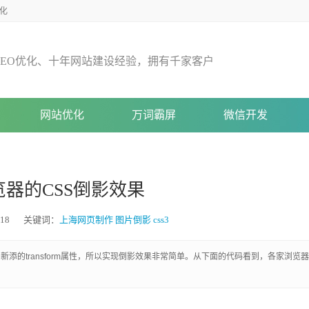
化
E
O
优
化
、
十
年
网
站
建
设
经
验
，
拥
有
千
家
客
户
网站优化
万词霸屏
微信开发
器的CSS倒影效果
18
关键词：
上海网页制作
图片倒影
css3
CSS3新添的transform属性，所以实现倒影效果非常简单。从下面的代码看到，各家浏览器