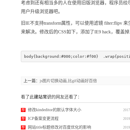
考虑到还有相当多的人在使用旧版浏览器，程序员绞尽脑
用户升级浏览器吧。
旧IE不支持transform属性，可以使用滤镜 filter:fli
来解决。修改后的CSS如下，添加了IE9 hack，覆盖掉上面的
body{background:#000;color:#f00}  .wrap{posit
上一篇：
js图片切换动画,比gif动画好百倍
看了此
建站常识
的网友还看了：
修改kindeditor的默认字体大小
荐
2017
ICP备案变更流程
荐
2019
网站title标题修改对百度优化的影响
荐
2019