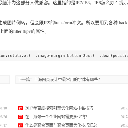
汁为这部分人做兼容。这里指的是IE7/IE8。IE6怎么办？提
pv 来生成图片倒转，但会跟IE9的transform冲突。所以要用到各种 hack
filter:flipv的属性。
ion:relative;}  .image{margin-bottom:3px;}  .down{positi
下一篇：
上海网页设计中最常用的字体有哪些？
2017年百度搜索引擎优化网站排名技巧
/1/10
荐
2017
在上海做一个企业网站需要多少钱?
/8/26
荐
2017
什么是聚合页面？聚合页面优化技巧汇总
/4/17
荐
2017