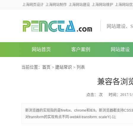
上海网页设计
上海网站制作
上海网站建设
上海网站维护
上海网站优
网
站
建
设
、
S
网站首页
客户案例
网站建设
当前位置：
首页
>
建站常识
> 列表
兼容各浏览
点击：
次
时间：2017/1/
新浏览器的实现指的是firefox、chrome和IE9。新浏览器都支持
对transform的实现有点不同-webkit-transform: scaleY(-1);