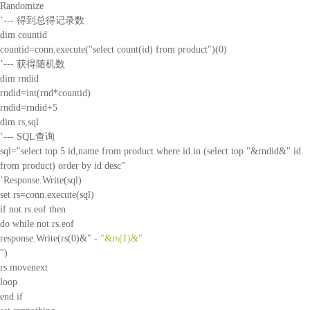
Randomize
’--- 得到总得记录数
dim countid
countid=conn.execute("select count(id) from product")(0)
’--- 获得随机数
dim rndid
rndid=int(rnd*countid)
rndid=rndid+5
dim rs,sql
’--- SQL查询
sql="select top 5 id,name from product where id in (select top "&rndid&" id
from product) order by id desc"
’Response.Write(sql)
set rs=conn.execute(sql)
if not rs.eof then
do while not rs.eof
response.Write(rs(0)&" -
"&rs(1)&"
")
rs.movenext
loop
end if