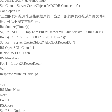
Server.MapPath("date/shop.mdb")
Set Conn = Server.CreateObject("ADODB.Connection")
Conn.open Db
’上面的代码是用来连接数据库的，当然一般的网页都是从外部文件引
用。可以不需要重新打开。
Randomize(Timer())
SQL = "SELECT top 18 * FROM snews WHERE iclass=10 ORDER BY
Rnd(-(ID + " & Int((10000 * Rnd) + 1) & "))"
Set RS = Server.CreateObject("ADODB.RecordSet")
RS.Open SQL,Conn,1,1
If Not RS.EOF Then
RS.MoveFirst
For I = 1 To RS.RecordCount
%>
Response.Write rs("title")&"
"
<%
RS.MoveNext
Next
End If
RS.Close
Set RS = Nothing