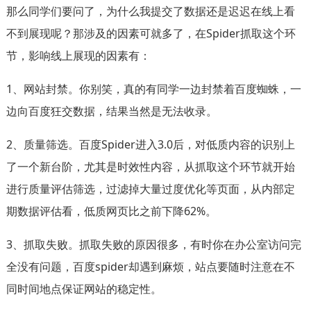
那么同学们要问了，为什么我提交了数据还是迟迟在线上看
不到展现呢？那涉及的因素可就多了，在Spider抓取这个环
节，影响线上展现的因素有：
1、网站封禁。你别笑，真的有同学一边封禁着百度蜘蛛，一
边向百度狂交数据，结果当然是无法收录。
2、质量筛选。百度Spider进入3.0后，对低质内容的识别上
了一个新台阶，尤其是时效性内容，从抓取这个环节就开始
进行质量评估筛选，过滤掉大量过度优化等页面，从内部定
期数据评估看，低质网页比之前下降62%。
3、抓取失败。抓取失败的原因很多，有时你在办公室访问完
全没有问题，百度spider却遇到麻烦，站点要随时注意在不
同时间地点保证网站的稳定性。