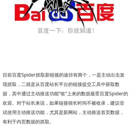
目前百度Spider抓取新链接的途径有两个，一是主动出击发
现抓取，二就是从百度站长平台的链接提交工具中获取数
据，其中通过主动推送功能“收”上来的数据最受百度Spider的
欢迎。对于站长来说，如果链接很长时间不被收录，建议尝
试使用主动推送功能，尤其是新网站，主动推送首页数据，
有利于内页数据的抓取。