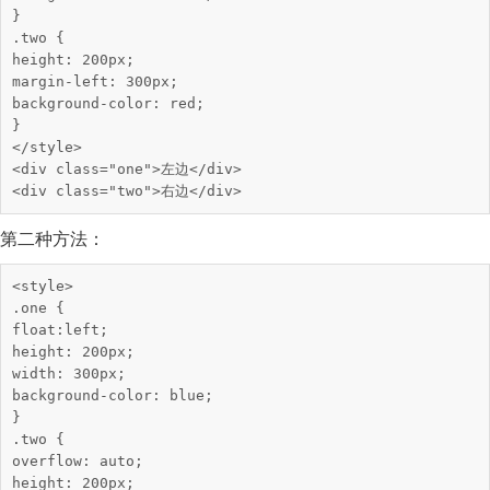
}

.two {

height: 200px;

margin-left: 300px;

background-color: red;

}

</style>

<div class="one">左边</div>

<div class="two">右边</div>
第二种方法：
<style>

.one {

float:left;

height: 200px;

width: 300px;

background-color: blue;

}

.two {

overflow: auto;

height: 200px;
