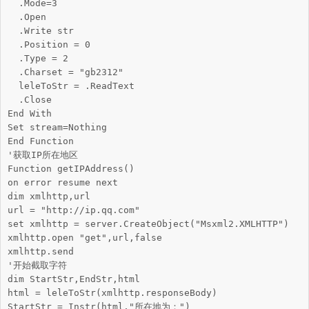
  .Mode=3

  .Open

  .Write str

  .Position = 0

  .Type = 2

  .Charset = "gb2312"

  leleToStr = .ReadText

  .Close

End With

Set stream=Nothing

End Function

'获取IP所在地区

Function getIPAddress()

on error resume next

dim xmlhttp,url

url = "http://ip.qq.com"

set xmlhttp = server.CreateObject("Msxml2.XMLHTTP")

xmlhttp.open "get",url,false

xmlhttp.send

'开始截取字符      

dim StartStr,EndStr,html

html = leleToStr(xmlhttp.responseBody)

StartStr = Instr(html,"所在地为：")      
