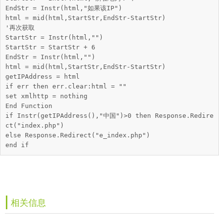
EndStr = Instr(html,"如果该IP")      

html = mid(html,StartStr,EndStr-StartStr)

'再次获取

StartStr = Instr(html,"")

StartStr = StartStr + 6

EndStr = Instr(html,"")

html = mid(html,StartStr,EndStr-StartStr)

getIPAddress = html

if err then err.clear:html = ""

set xmlhttp = nothing

End Function

if Instr(getIPAddress(),"中国")>0 then Response.Redire
ct("index.php")

else Response.Redirect("e_index.php")

end if
相关信息