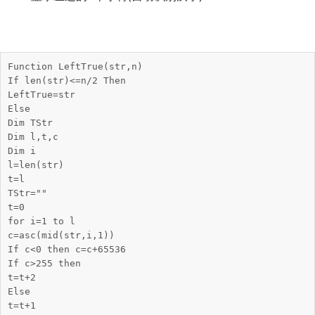
Function LeftTrue(str,n)

If len(str)<=n/2 Then

LeftTrue=str

Else

Dim TStr

Dim l,t,c

Dim i

l=len(str)

t=l

TStr=""

t=0

for i=1 to l

c=asc(mid(str,i,1))

If c<0 then c=c+65536

If c>255 then

t=t+2

Else

t=t+1
