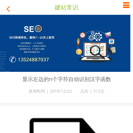

建站常识

显示左边的n个字符自动识别汉字函数
发布时间 | 2016/12/22 点击 |
312次