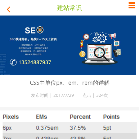

建站常识

CSS中单位px、em、rem的详解
发布时间 | 2017/7/29 点击 |
324次