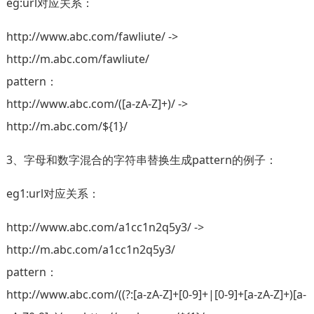
eg:url对应关系：
http://www.abc.com/fawliute/ ->
http://m.abc.com/fawliute/
pattern：
http://www.abc.com/([a-zA-Z]+)/ ->
http://m.abc.com/${1}/
3、字母和数字混合的字符串替换生成pattern的例子：
eg1:url对应关系：
http://www.abc.com/a1cc1n2q5y3/ ->
http://m.abc.com/a1cc1n2q5y3/
pattern：
http://www.abc.com/((?:[a-zA-Z]+[0-9]+|[0-9]+[a-zA-Z]+)[a-