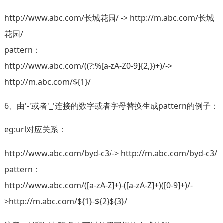
http://www.abc.com/长城花园/ -> http://m.abc.com/长城
花园/
pattern：
http://www.abc.com/((?:%[a-zA-Z0-9]{2,})+)/->
http://m.abc.com/${1}/
6、由'-'或者'_'连接的数字或者字母替换生成pattern的例子：
eg:url对应关系：
http://www.abc.com/byd-c3/-> http://m.abc.com/byd-c3/
pattern：
http://www.abc.com/([a-zA-Z]+)-([a-zA-Z]+)([0-9]+)/-
>http://m.abc.com/${1}-${2}${3}/