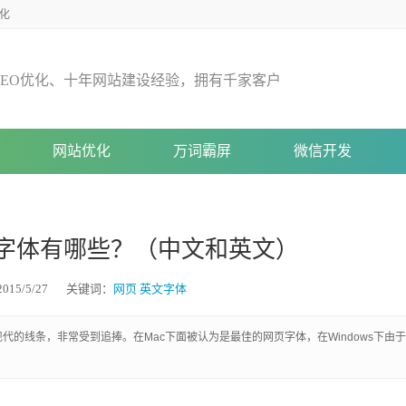
化
E
O
优
化
、
十
年
网
站
建
设
经
验
，
拥
有
千
家
客
户
网站优化
万词霸屏
微信开发
字体有哪些？（中文和英文）
15/5/27
关键词：
网页
英文字体
st风格，简洁现代的线条，非常受到追捧。在Mac下面被认为是最佳的网页字体，在Windows下由于