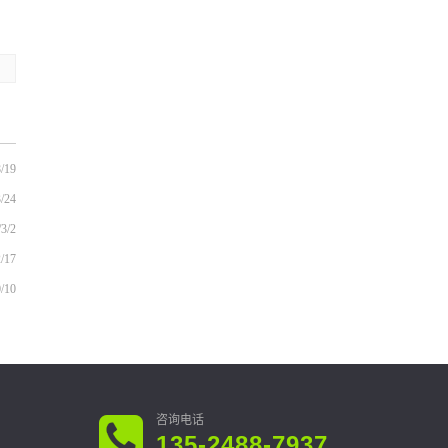
/19
/24
/3/2
/17
/10
135-2488-7937