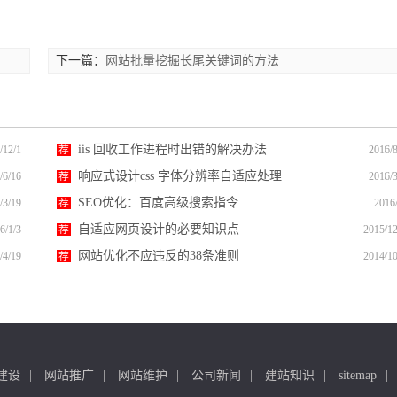
下一篇：
网站批量挖掘长尾关键词的方法
iis 回收工作进程时出错的解决办法
/12/1
荐
2016/8
响应式设计css 字体分辨率自适应处理
/6/16
荐
2016/3
SEO优化：百度高级搜索指令
/3/19
荐
2016
自适应网页设计的必要知识点
6/1/3
荐
2015/12
网站优化不应违反的38条准则
/4/19
荐
2014/10
建设
网站推广
网站维护
公司新闻
建站知识
sitemap