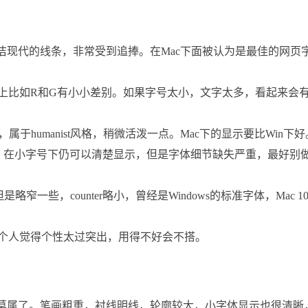
，简洁现代的线条，非常受到追捧。在Mac下面被认为是最佳的网页
非常像，细节上比如R和G有小小差别。如果字号太小，文字太多，看起来会
的标准字体，属于humanist风格，稍微活泼一点。Mac下的显示要比Win下
风格，在小字号下仍可以清楚显示，但是字体细节缺失严重，最好别
但是略窄一些，counter略小，曾经是Windows的标准字体，Mac 10
字体，个人觉得个性太过突出，用得不好会不搭。
ia莫属了。笔画粗重，衬线明线，轮廓较大，小字体显示也很清晰