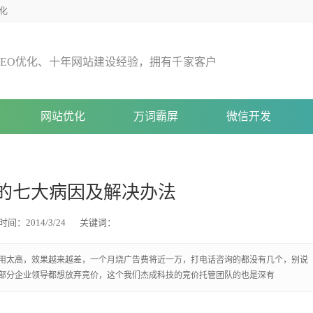
化
E
O
优
化
、
十
年
网
站
建
设
经
验
，
拥
有
千
家
客
户
网站优化
万词霸屏
微信开发
的七大病因及解决办法
时间：2014/3/24
关键词：
用太高，效果越来越差，一个月烧广告费将近一万，打电话咨询的都没有几个，别说
部分企业领导都想放弃竞价，这个我们杰成科技的竞价托管团队的也是深有