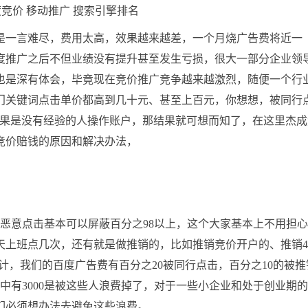
是一言难尽，费用太高，效果越来越差，一个月烧广告费将近一
度推广之后不但业绩没有提升甚至发生亏损，很大一部分企业领
也是深有体会，毕竟现在竞价推广竞争越来越激烈，随便一个行
门关键词点击单价都高到几十元、甚至上百元，你想想，被同行
如果是没有经验的人操作账户，那结果就可想而知了，在这里杰成
竞价赔钱的原因和解决办法，
的恶意点击基本可以屏蔽百分之98以上，这个大家基本上不用担
上班点几次，还有就是做推销的，比如推销竞价开户的、推销4
计，我们的百度广告费有百分之20被同行点击，百分之10的被推
中有3000是被这些人浪费掉了，对于一些小企业和处于创业期
们必须想办法去避免这些浪费。