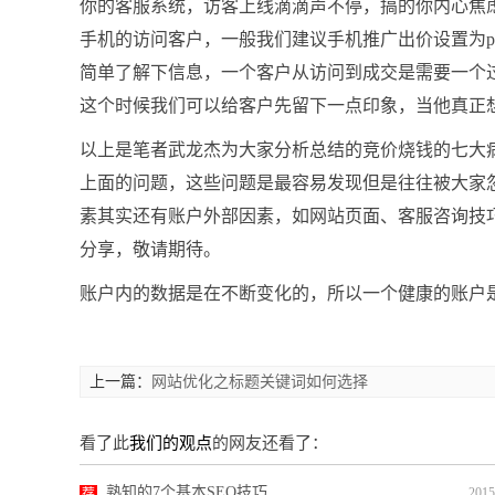
你的客服系统，访客上线滴滴声不停，搞的你内心焦
手机的访问客户，一般我们建议手机推广出价设置为pc
简单了解下信息，一个客户从访问到成交是需要一个
这个时候我们可以给客户先留下一点印象，当他真正
以上是笔者武龙杰为大家分析总结的竞价烧钱的七大
上面的问题，这些问题是最容易发现但是往往被大家
素其实还有账户外部因素，如网站页面、客服咨询技
分享，敬请期待。
账户内的数据是在不断变化的，所以一个健康的账户
上一篇：
网站优化之标题关键词如何选择
看了此
我们的观点
的网友还看了：
熟知的7个基本SEO技巧
荐
2015