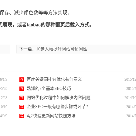
图像保存、减少颜色数等等方法实现。
展现，或者taobao的那种翻页后载入方式。
下一篇：
10步大幅提升网站可访问性
百度关键词排名优化有何意义
6/1/3
荐
2015/12
熟知的7个基本SEO技巧
/5/29
荐
2015/4
网站优化过程中如何解决内容问题
12/23
荐
2014/10
企业SEO一般有哪些步骤或环节？
10/10
荐
2014/9
4步快速更新网站快照方法
4/9/9
荐
2014/7