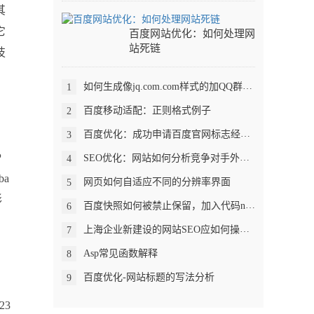
其
它
百度网站优化：如何处理网
站死链
技
如何生成像jq.com.com样式的加QQ群链接
1
百度移动适配：正则格式例子
2
百度优化：成功申请百度官网标志经验分享
3
P
SEO优化：网站如何分析竞争对手外链策略?
4
a
网页如何自适应不同的分辨率界面
5
形
百度快照如何被禁止保留，加入代码noarchive
6
上海企业新建设的网站SEO应如何操作？
7
Asp常见函数解释
8
百度优化-网站标题的写法分析
9
23