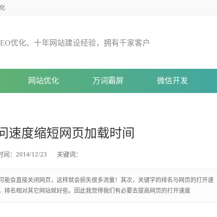
化
E
O
优
化
、
十
年
网
站
建
设
经
验
，
拥
有
千
家
客
户
网站优化
万词霸屏
微信开发
访问速度缩短网页加载时间
时间：2014/12/23
关键词：
可能会直接关闭网页，这样就会损失很多流量！其次，关键字的排名与网页的打开速
，排名相对其它网站就好些。因此我觉得我们有必要去提高网页的打开速度