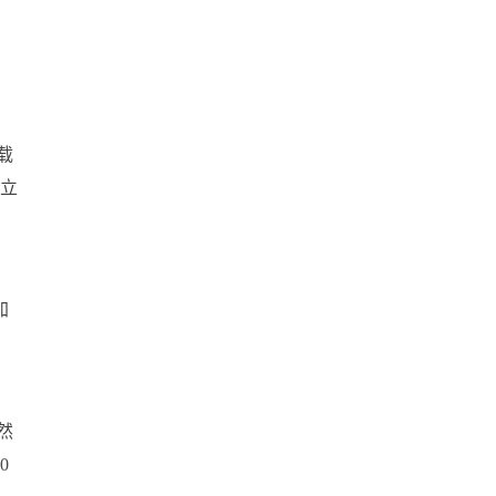
载
 立
加
然
0