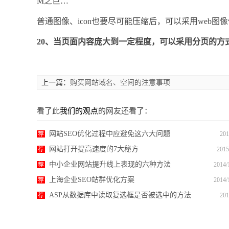
M之巨…
普通图像、icon也要尽可能压缩后，可以采用web
20、当页面内容庞大到一定程度，可以采用分页的方式
上一篇：
购买网站域名、空间的注意事项
看了此
我们的观点
的网友还看了：
网站SEO优化过程中应避免这六大问题
荐
201
网站打开提高速度的7大秘方
荐
2015
中小企业网站提升线上表现的六种方法
荐
2014/
上海企业SEO站群优化方案
荐
2014/
ASP从数据库中读取复选框是否被选中的方法
荐
201