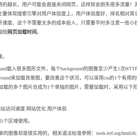
待的越长，用户可能会直接关闭网页，这样就会损失很多流量！
主要体现搜索引擎对用户体验度上，用户体验度好，排名相对其
开速度，这个不需要太多的成本投入，只需要平时多注意一些小
缩短
网页加载时间
。
量。
und载入很多图形文件，每个background的图像至少产生1次HTT
ound来加载背景图，要改善这个状况，可以采用css的1个有用的b
将需要频繁加载的多个图片合成为1个单独的图片，需要加载时，采用以下
。
于同1个区域使用。
图像却是很实用的，相关语法标准参照：tools.ietf.org/html/rfc