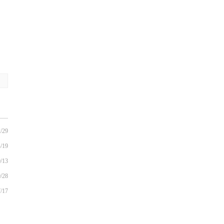
/29
/19
/13
/28
/17