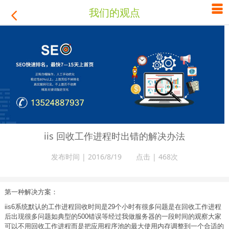

我们的观点

iis 回收工作进程时出错的解决办法
发布时间 | 2016/8/19 点击 |
468次
第一种解决方案：
iis6系统默认的工作进程回收时间是29个小时有很多问题是在回收工作进程
后出现很多问题如典型的500错误等经过我做服务器的一段时间的观察大家
可以不用回收工作进程而是把应用程序池的最大使用内存调整到一个合适的