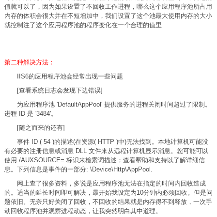
值就可以了，因为如果设置了不回收工作进程，哪么这个应用程序池所占用
内存的体积会很大并在不短增加中，我们设置了这个池最大使用内存的大小
就控制注了这个应用程序池的程序变化在一个合理的值里
第二种解决方法：
IIS6的应用程序池会经常出现一些问题
[查看系统日志会发现下边错误]
为应用程序池 'DefaultAppPool' 提供服务的进程关闭时间超过了限制。
进程 ID 是 '3484'。
[随之而来的还有]
事件 ID ( 54 )的描述(在资源( HTTP )中)无法找到。本地计算机可能没
有必要的注册信息或消息 DLL 文件来从远程计算机显示消息。您可能可以
使用 /AUXSOURCE= 标识来检索词描述；查看帮助和支持以了解详细信
息。下列信息是事件的一部分: \Device\Http\AppPool.
网上查了很多资料，多说是应用程序池无法在指定的时间内回收造成
的。适当的延长时间即可解决，最开始我设定为10分钟内必须回收。但是问
题依旧。无奈只好关闭了回收，不回收的结果就是内存得不到释放，一次手
动回收程序池并观察进程动态，让我突然明白其中道理。