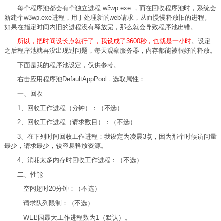
每个程序池都会有个独立进程 w3wp.exe ，而在回收程序池时，系统会
新建个w3wp.exe进程，用于处理新的web请求，从而慢慢释放旧的进程。
如果在指定时间内旧的进程没有释放完，那么就会导致程序池出错。
所以，把时间设长点就行了，我设成了3600秒，也就是一小时
。设定
之后程序池就再没出现过问题，每天观察服务器，内存都能被很好的释放。
下面是我的程序池设定，仅供参考。
右击应用程序池DefaultAppPool，选取属性：
一、回收
1、回收工作进程（分钟）：（不选）
2、回收工作进程（请求数目）：（不选）
3、在下列时间回收工作进程：我设定为凌晨3点，因为那个时候访问量
最少，请求最少，较容易释放资源。
4、消耗太多内存时回收工作进程：（不选）
二、性能
空闲超时20分钟：（不选）
请求队列限制：（不选）
WEB园最大工作进程数为1（默认）。