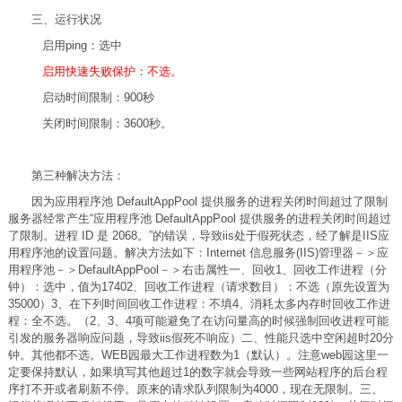
三、运行状况
启用ping：选中
启用快速失败保护：不选。
启动时间限制：900秒
关闭时间限制：3600秒。
第三种解决方法：
因为应用程序池 DefaultAppPool 提供服务的进程关闭时间超过了限制
服务器经常产生“应用程序池 DefaultAppPool 提供服务的进程关闭时间超过
了限制。进程 ID 是 2068。”的错误，导致iis处于假死状态，经了解是IIS应
用程序池的设置问题。解决方法如下：Internet 信息服务(IIS)管理器－＞应
用程序池－＞DefaultAppPool－＞右击属性一、回收1、回收工作进程（分
钟）：选中，值为17402、回收工作进程（请求数目）：不选（原先设置为
35000）3、在下列时间回收工作进程：不填4、消耗太多内存时回收工作进
程：全不选。（2、3、4项可能避免了在访问量高的时候强制回收进程可能
引发的服务器响应问题，导致iis假死不响应）二、性能只选中空闲超时20分
钟。其他都不选。WEB园最大工作进程数为1（默认）。注意web园这里一
定要保持默认，如果填写其他超过1的数字就会导致一些网站程序的后台程
序打不开或者刷新不停。原来的请求队列限制为4000，现在无限制。三、