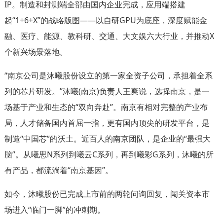
IP。制造和封测端全部由国内企业完成，应用端搭建
起“1+6+X”的战略版图——以自研GPU为底座，深度赋能金
融、医疗、能源、教科研、交通、大文娱六大行业，并推动X
个新兴场景落地。
“南京公司是沐曦股份设立的第一家全资子公司，承担着全系
列的芯片研发。”沐曦(南京)负责人王爽说，选择南京，是一
场基于产业和生态的“双向奔赴”。南京有相对完整的产业布
局，人才储备国内首屈一指，更有国内顶尖的研发平台，是
制造“中国芯”的沃土。近百人的南京团队，是企业的“最强大
脑”。从曦思N系列到曦云C系列，再到曦彩G系列，沐曦的所
有产品，都流淌着“南京基因”。
如今，沐曦股份已完成上市前的两轮问询回复，闯关资本市
场进入“临门一脚”的冲刺期。