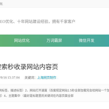
化
E
O
优
化
、
十
年
网
站
建
设
经
验
，
拥
有
千
家
客
户
网站优化
万词霸屏
微信开发
搜索秒收录网站内容页
/16 15:37:04
关键词：
上海网页制作
词标签、描述标签）2、网站打开速度（百度规定网站1.5秒全部加载完会给网站一个
）4、主题集中 （最好是标题里的关键词在内容页面全部