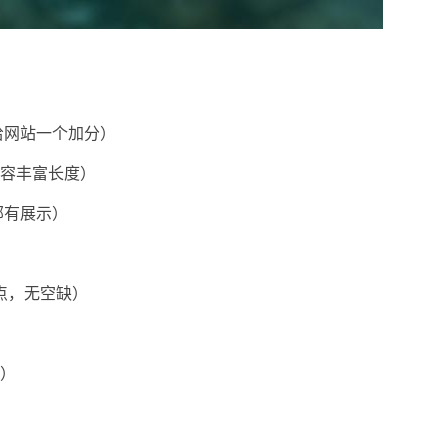
）
给网站一个加分）
内容丰富长度）
部有展示）
）
点，无空缺）
要）