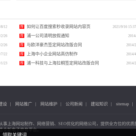
如何让百度搜索秒收录网站内容页
/8/12
荐
2021/9/16 15:3
浦一公司清明放假通知
/2/26
荐
2014
与欧洋豪杰签定网站改版合同
/2/26
荐
2014/2
上海中小企业网站高仿制作
/7/22
荐
2014/4
浦一科技与上海拉桐签定网站改版合同
/1/23
荐
2014/2
建设
网站推广
网站维护
公司新闻
建站知识
sitemap
从事上海网站制作、网络营销、SEO优化的网络公司，提供全方位的优质
造全新电子商务平台。
领取关键词