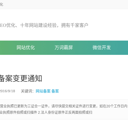
化
E
O
优
化
、
十
年
网
站
建
设
经
验
，
拥
有
千
家
客
户
网站优化
万词霸屏
微信开发
备案变更通知
16/9/18
关键词：
网站备案
备案
的营业执照已更新为三证合一证件，请尽快提交相关证件进行变更，如在20个工作日内
业执照原件拍照或扫描件 2.法人身份证原件正反两面拍照或扫