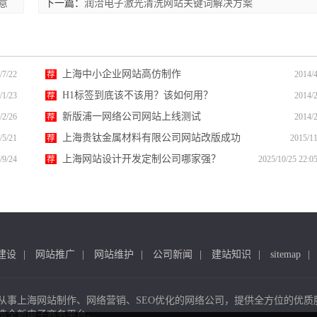
意
下一篇：
润洽电子激光清洗网站关键词解决方案
上海中小企业网站高仿制作
/7/22
荐
2014/4
H1标签到底该不该用？该如何用？
/1/23
荐
2014/2
新版浦一网络公司网站上线测试
/2/26
荐
2014/2
上海贵钛金属材料有限公司网站改版成功
/5/21
荐
2015/11
上海网站设计开发定制公司哪家强？
/9/24
荐
2025/10/25 22:0
建设
网站推广
网站维护
公司新闻
建站知识
sitemap
从事上海网站制作、网络营销、SEO优化的网络公司，提供全方位的优质
造全新电子商务平台。