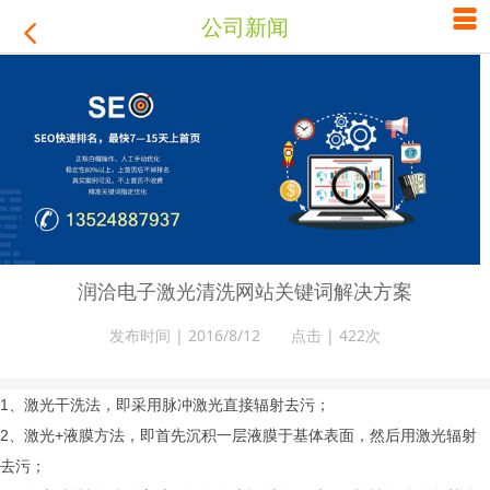

公司新闻

润洽电子激光清洗网站关键词解决方案
发布时间 | 2016/8/12 点击 |
422次
1、激光干洗法，即采用脉冲激光直接辐射去污；
2、激光+液膜方法，即首先沉积一层液膜于基体表面，然后用激光辐射
去污；