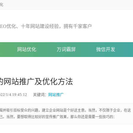
化
E
O
优
化
、
十
年
网
站
建
设
经
验
，
拥
有
千
家
客
户
网站优化
万词霸屏
微信开发
的网站推广及优化方法
/1/4 19:45:12
关键词：
网站推广
围并吸引目标受众的兴趣，建立企业网站是个好这主意。当然，不仅限于企业，在这
己。当然，要想取得比较好的宣传推广效果，那么你还是需要一些技巧的：