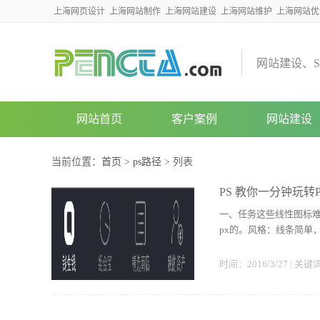
上海网页设计
上海网站制作
上海网站建设
上海网站维护
上海网站优
网
站
建
设
、
S
网站首页
客户案例
网站建设
当前位置：
首页
>
ps路径
> 列表
PS 教你一分钟玩转
一、任务这些线性图标难
px的。风格：线条简单，图
时间：2016/3/27 | 关键