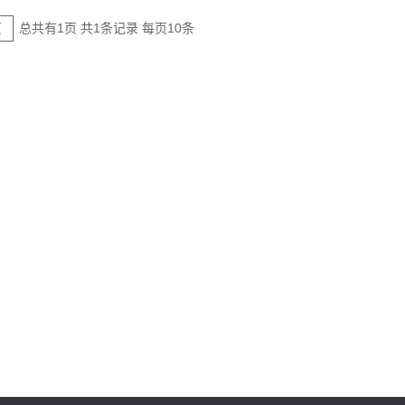
总共有1页 共1条记录 每页10条
页