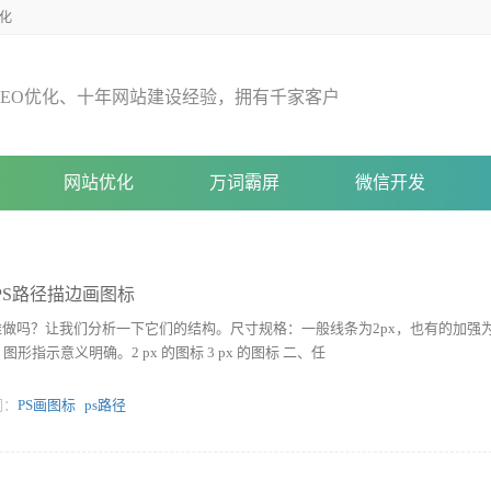
化
E
O
优
化
、
十
年
网
站
建
设
经
验
，
拥
有
千
家
客
户
网站优化
万词霸屏
微信开发
PS路径描边画图标
做吗？让我们分析一下它们的结构。尺寸规格：一般线条为2px，也有的加强为
形指示意义明确。2 px 的图标 3 px 的图标 二、任
词：
PS画图标
ps路径