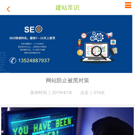

建站常识

网站防止被黑对策
发布时间 | 2019/4/18 点击 |
374次