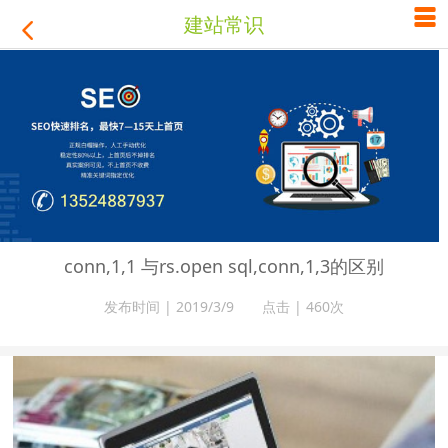

建站常识

conn,1,1 与rs.open sql,conn,1,3的区别
发布时间 | 2019/3/9 点击 |
460次