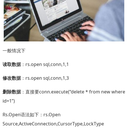
一般情况下
读取数据
：rs.open sql,conn,1,1
修改数据
：rs.open sql,conn,1,3
删除数据
：直接要conn.execute(“delete * from new where
id=1”)
Rs.Open语法如下：rs.Open
Source,ActiveConnection,CursorType,LockType