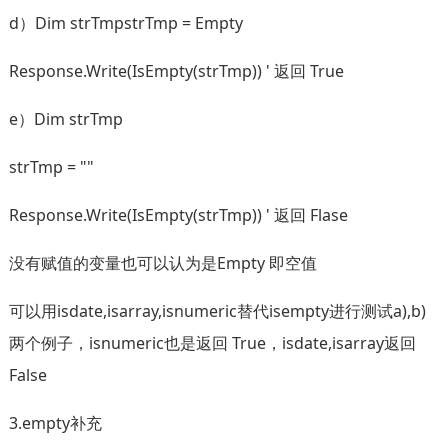
d）Dim strTmpstrTmp = Empty
Response.Write(IsEmpty(strTmp)) ' 返回 True
e）Dim strTmp
strTmp = ""
Response.Write(IsEmpty(strTmp)) ' 返回 Flase
没有赋值的变量也可以认为是Empty 即空值
可以用isdate,isarray,isnumeric替代isempty进行测试a),b)
两个例子，isnumeric也是返回 True，isdate,isarray返回
False
3.empty补充