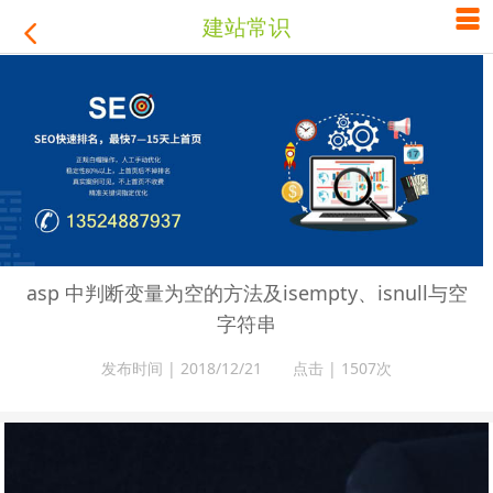

建站常识

asp 中判断变量为空的方法及isempty、isnull与空
字符串
发布时间 | 2018/12/21 点击 |
1507次