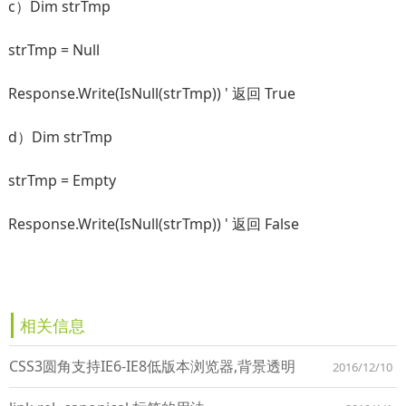
c）Dim strTmp
strTmp = Null
Response.Write(IsNull(strTmp)) ' 返回 True
d）Dim strTmp
strTmp = Empty
Response.Write(IsNull(strTmp)) ' 返回 False
相关信息
CSS3圆角支持IE6-IE8低版本浏览器,背景透明
2016/12/10