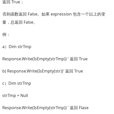
返回 True；
否则函数返回 False。如果 expression 包含一个以上的变
量，总返回 False。
例：
a）Dim strTmp
Response.Write(IsEmpty(strTmp)) ' 返回 True
b) Response.Write(IsEmpty(str))' 返回 True
c）Dim strTmp
strTmp = Null
Response.Write(IsEmpty(strTmp)) ' 返回 Flase