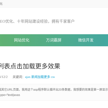
化
E
O
优
化
、
十
年
网
站
建
设
经
验
，
拥
有
千
家
客
户
网站优化
万词霸屏
微信开发
e新闻列表点击加载更多效果
12/2
关键词：
ajax
新闻加载更多
css
其它URL页面，我用这个asp程序默认循环出20条数据，我想要的效果是第一屏显示
"text/javas