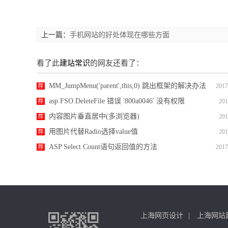
上一篇：
手机网站的好处体现在哪些方面
看了此
建站常识
的网友还看了：
MM_JumpMenu('parent',this,0) 跳出框架的解决办法
荐
2017
asp FSO.DeleteFile 错误 '800a0046' 没有权限
荐
201
内容图片垂直居中(多浏览器)
荐
201
用图片代替Radio选择value值
荐
201
ASP Select Count语句返回值的方法
荐
2017
上海网页设计
上海网站