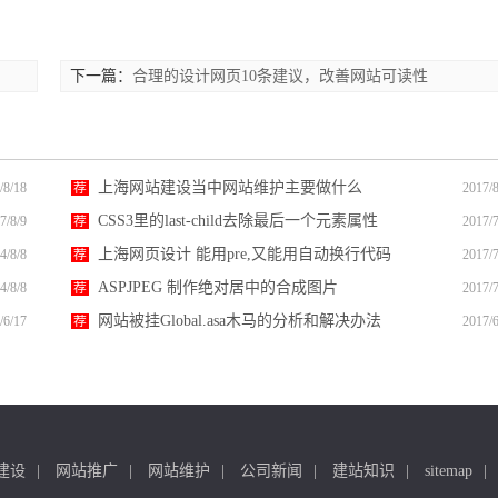
下一篇：
合理的设计网页10条建议，改善网站可读性
上海网站建设当中网站维护主要做什么
/8/18
荐
2017/8
CSS3里的last-child去除最后一个元素属性
7/8/9
荐
2017/7
上海网页设计 能用pre,又能用自动换行代码
4/8/8
荐
2017/7
ASPJPEG 制作绝对居中的合成图片
4/8/8
荐
2017/7
网站被挂Global.asa木马的分析和解决办法
/6/17
荐
2017/6
建设
网站推广
网站维护
公司新闻
建站知识
sitemap