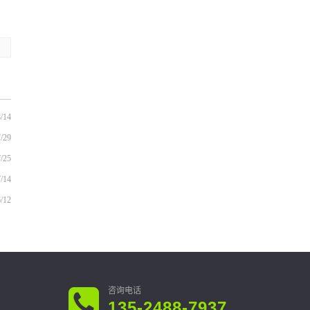
/14
/29
/25
/14
/12
135-2488-7937