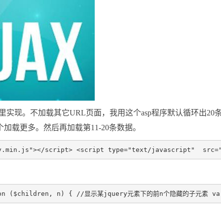
里实现。不加载其它URL页面，我用这个asp程序默认循环出20
加载更多。然后再加载第11-20条数据。
uery.min.js"></script> <script type="text/javascrip
ction ($children, n) { //显示某jquery元素下的前n个隐藏的子元素 var 