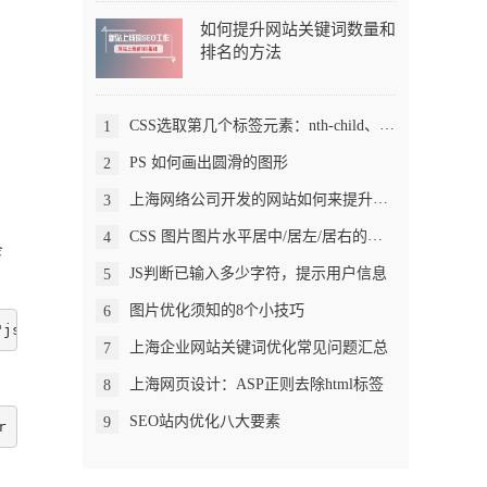
如何提升网站关键词数量和
排名的方法
CSS选取第几个标签元素：nth-child、first-child、last-child
1
PS 如何画出圆滑的图形
2
上海网络公司开发的网站如何来提升网站流量
3
CSS 图片图片水平居中/居左/居右的方法
4
条
JS判断已输入多少字符，提示用户信息
5
图片优化须知的8个小技巧
6
t"  src="js/jquery.showmorechildren.js"></script> <u
上海企业网站关键词优化常见问题汇总
7
上海网页设计：ASP正则去除html标签
8
SEO站内优化八大要素
9
$hiddenChildren = $children.filter(":hidden"); var cn