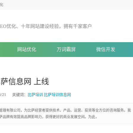
化
E
O
优
化
、
十
年
网
站
建
设
经
验
，
拥
有
千
家
客
户
网站优化
万词霸屏
微信开发
萨信息网 上线
/21
关键词：
比萨培训
比萨培训信息网
都企业管理有限公司，为比萨经营者提供技术、产品、运营、投资等全方位的咨询服务。我
萨品牌有效提高品牌影响力，获得更好的商业发展空间。为此，