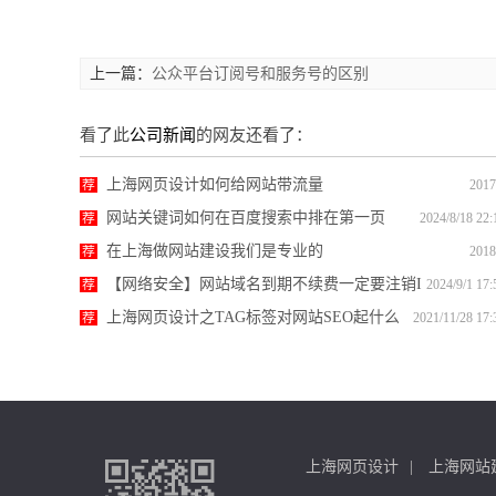
上一篇：
公众平台订阅号和服务号的区别
看了此
公司新闻
的网友还看了：
上海网页设计如何给网站带流量
荐
2017
网站关键词如何在百度搜索中排在第一页
荐
2024/8/18 22:
在上海做网站建设我们是专业的
荐
2018
【网络安全】网站域名到期不续费一定要注销I
荐
2024/9/1 17:
CP备案
上海网页设计之TAG标签对网站SEO起什么
荐
2021/11/28 17:
关键作用？
上海网页设计
上海网站