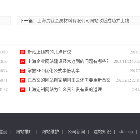
下一篇：
上海贵钛金属材料有限公司网站改版成功并上线
新站上线前的几点建议
/3/10
荐
2014/3
上海企业网站建设经常遇到的问题有哪些？
10:07
荐
2021/11/13 16:2
掌握SEO优化公式事倍功半
/8/24
荐
2017/2
已备案的网站搬家到阿里云还需要重新备案
58:41
荐
2023/2/12 22:1
吗？
上海定制网站为什么贵？贵有贵的道理
31:37
荐
2018
建设
网站推广
网站维护
公司新闻
建站知识
sitemap