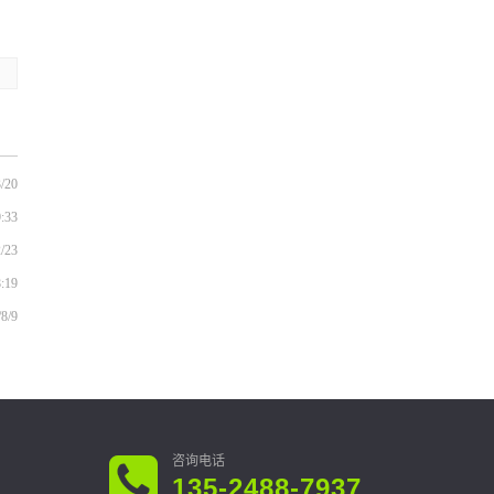
/20
9:33
/23
8:19
/8/9
135-2488-7937