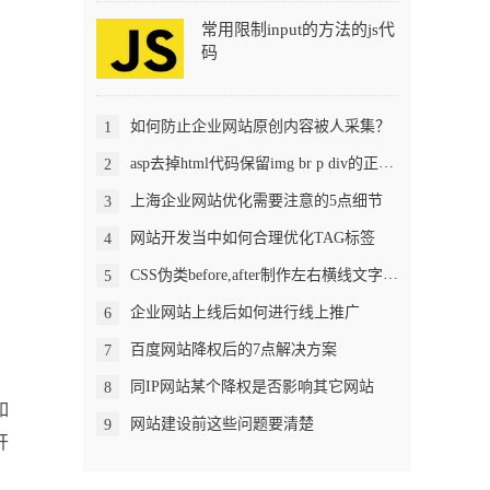
常用限制input的方法的js代
码
如何防止企业网站原创内容被人采集？
1
asp去掉html代码保留img br p div的正则表达式
2
上海企业网站优化需要注意的5点细节
3
网站开发当中如何合理优化TAG标签
4
CSS伪类before,after制作左右横线文字效果
5
企业网站上线后如何进行线上推广
6
百度网站降权后的7点解决方案
7
同IP网站某个降权是否影响其它网站
8
如
网站建设前这些问题要清楚
9
开
，