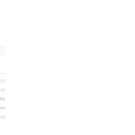
/25
/15
/8/9
/4/4
/13