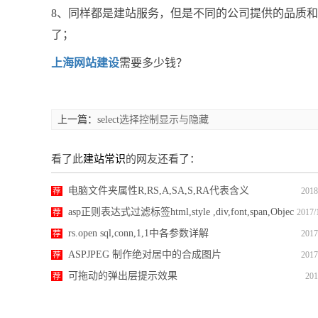
8、同样都是建站服务，但是不同的公司提供的品质
了；
上海网站建设
需要多少钱？
上一篇：
select选择控制显示与隐藏
看了此
建站常识
的网友还看了：
电脑文件夹属性R,RS,A,SA,S,RA代表含义
荐
2018
asp正则表达式过滤标签html,style ,div,font,span,Objec
荐
2017/
t,iframe
rs.open sql,conn,1,1中各参数详解
荐
2017
ASPJPEG 制作绝对居中的合成图片
荐
2017
可拖动的弹出层提示效果
荐
201