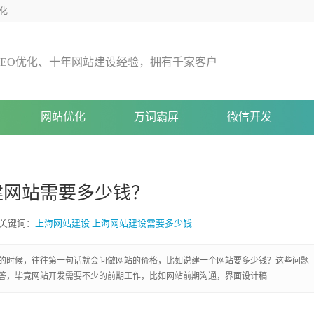
化
E
O
优
化
、
十
年
网
站
建
设
经
验
，
拥
有
千
家
客
户
网站优化
万词霸屏
微信开发
建网站需要多少钱？
关键词：
上海网站建设
上海网站建设需要多少钱
的时候，往往第一句话就会问做网站的价格，比如说建一个网站要多少钱？这些问题
答，毕竟网站开发需要不少的前期工作，比如网站前期沟通，界面设计稿