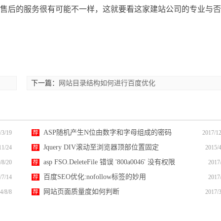
和售后的服务很有可能不一样，这就要看这家建站公司的专业与否
下一篇：
网站目录结构如何进行百度优化
ASP随机产生N位由数字和字母组成的密码
/3/19
荐
2017/12
Jquery DIV滚动至浏览器顶部位置固定
11/24
荐
2015/4
asp FSO.DeleteFile 错误 '800a0046' 没有权限
/8/20
荐
2017
百度SEO优化:nofollow标签的妙用
/7/14
荐
2017
网站页面质量度如何判断
4/8/8
荐
2017/3