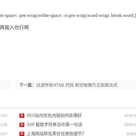
te-space: -pre-wrap;white-space: -o-pre-wrap;word-wrap: break-word;
签再输入也行啊
下一篇：
过滤所有HTML代码 和空格换行正则表达式
SEO站内优化内链如何处理好
/12/9
荐
2018/11
ASP 截取字符串当中第一句话
11/30
荐
2018/11
上海网站转化率优化哪些细节？
/11/7
荐
2018/1