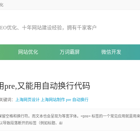
化
E
O
优
化
、
十
年
网
站
建
设
经
验
，
拥
有
千
家
客
户
网站优化
万词霸屏
微信开发
pre,又能用自动换行代码
关键词：
上海网页设计
上海网站制作
pre
自动换行
常会保留空格和换行符。而文本也会呈现为等宽字体。<pre> 标签的一个常见应用就是用
以导致段落断开的标签（例如标题、&l