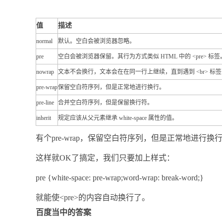
值
描述
normal
默认。空白会被浏览器忽略。
pre
空白会被浏览器保留。其行为方式类似 HTML 中的 <pre> 标签
nowrap
文本不会换行，文本会在在同一行上继续，直到遇到 <br> 标
pre-wrap
保留空白符序列，但是正常地进行换行。
pre-line
合并空白符序列，但是保留换行符。
inherit
规定应该从父元素继承 white-space 属性的值。
有个pre-wrap，保留空白符序列，但是正常地进行换
这样就OK了搞定，我们只要加上样式：
pre {white-space: pre-wrap;word-wrap: break-word;}
就能使<pre>的内容自动换行了。
百度当中的答案