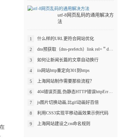
utf-8网页乱码的通用解决方
法
什么样的URL更符合网站优化
1
dns预获取（dns-prefetch）link rel=＂dns-prefetch＂优化载入速度
2
如何让新闻长篇的文章自动换行
3
iis网站http重定向301到https
4
上海网站制作需要那些流程？
5
404错误页面,伪静态HTTP错误httpErrors模块
6
js图片切换动画,比gif动画好百倍
7
利用CSS3实现平移动画效果示例代码
8
上海网站建设之css命名规则
9
含在
一