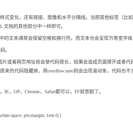
的样式变化，还有链接、图像和水平分隔线。当把其他标签（比如 
HTML 文档的其他部分中一样即可。
e 元素中的文本通常会保留空格和换行符。而文本也会呈现为等宽字体
代码。
图片或者网页地址就会使代码很长，结果会造成页面撑开或者代
会将原来的代码隐藏掉，用overflow:auto则会出现滚动条，代码也不
换行，IE，OP，Chrome，Safari都可以，FF就悲剧了。
;white-space: pre;margin: 1em 0;}