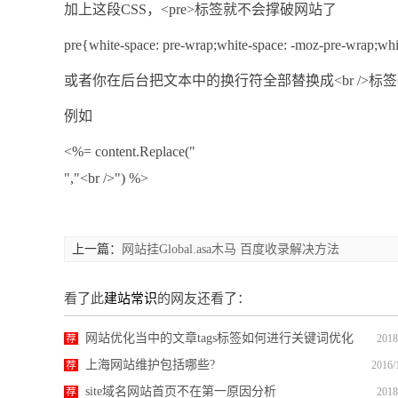
加上这段CSS，<pre>标签就不会撑破网站了
pre{white-space: pre-wrap;white-space: -moz-pre-wrap;whi
或者你在后台把文本中的换行符全部替换成<br />标
例如
<%= content.Replace("
","<br />") %>
上一篇：
网站挂Global.asa木马 百度收录解决方法
看了此
建站常识
的网友还看了：
网站优化当中的文章tags标签如何进行关键词优化
荐
2018
上海网站维护包括哪些?
荐
2016/
site域名网站首页不在第一原因分析
荐
2018