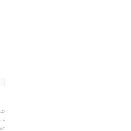
}
/25
/14
0/7