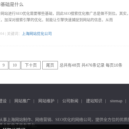
的基础是什么
网站进行SEO优化需要哪些基础，因此SEO搜索优化推广总是做不到位。其实
位，加深对搜索引擎的优化，就能让引擎快速捕捉到网站的信息，从而
1:04 | 关键词：
上海网站优化公司
总共有48页 共476条记录 每页10条
9
10
下十页
尾页
建设
网站推广
网站维护
公司新闻
建站知识
sitemap
从事上海网站制作、网络营销、SEO优化的网络公司，提供全方位的优质
造全新电子商务平台。