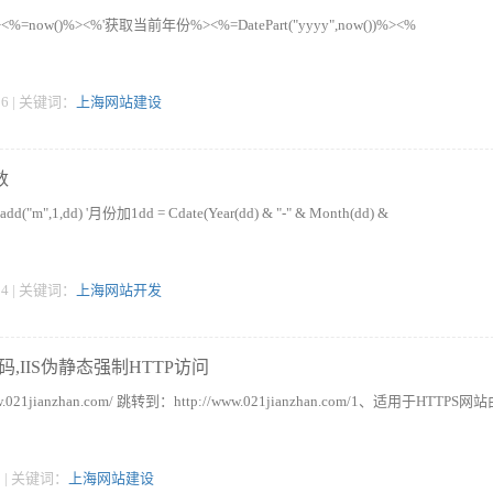
ow()%><%'获取当前年份%><%=DatePart("yyyy",now())%><%
:56 | 关键词：
上海网站建设
数
eadd("m",1,dd) '月份加1dd = Cdate(Year(dd) & "-" & Month(dd) &
:34 | 关键词：
上海网站开发
代码,IIS伪静态强制HTTP访问
021jianzhan.com/ 跳转到：http://www.021jianzhan.com/1、适用于HTTPS网
41 | 关键词：
上海网站建设