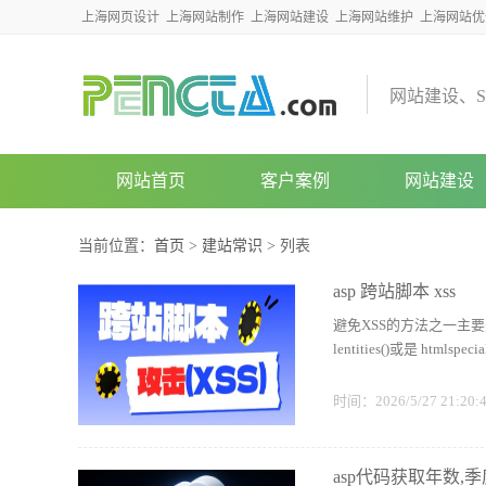
上海网页设计
上海网站制作
上海网站建设
上海网站维护
上海网站优
网
站
建
设
、
S
网站首页
客户案例
网站建设
当前位置：
首页
>
建站常识
> 列表
asp 跨站脚本 xss
避免XSS的方法之一主要
lentities()或是 htmlspeci
时间：2026/5/27 21:20
asp代码获取年数,