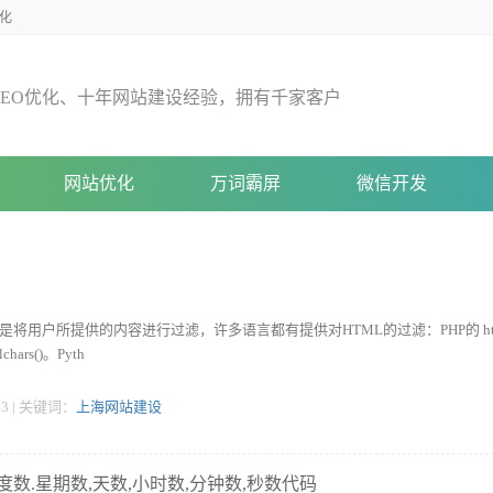
化
E
O
优
化
、
十
年
网
站
建
设
经
验
，
拥
有
千
家
客
户
网站优化
万词霸屏
微信开发
是将用户所提供的内容进行过滤，许多语言都有提供对HTML的过滤：PHP的 h
alchars()。Pyth
:43 | 关键词：
上海网站建设
季度数.星期数,天数,小时数,分钟数,秒数代码