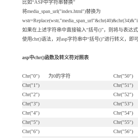
比如“ASP中字符串替换”
将media_span_url("index.html")替换为
wstr=Replace(wstr,"media_span_url"&chr(40)&chr(34)&"i
如果在上述字符串中直接输入“括号()”，则将与表达式
使用chr()语法，对asp字符串中“括号()”进行转义
asp中chr()函数及转义符对照表
Chr("0")
为0的字符
Chr("50")
Chr("1")
Chr("51")
Chr("2")
Chr("52")
Chr("3")
Chr("53")
Chr("4")
Chr("54")
Chr("5")
Chr("55")
Chr("6")
Chr("56")