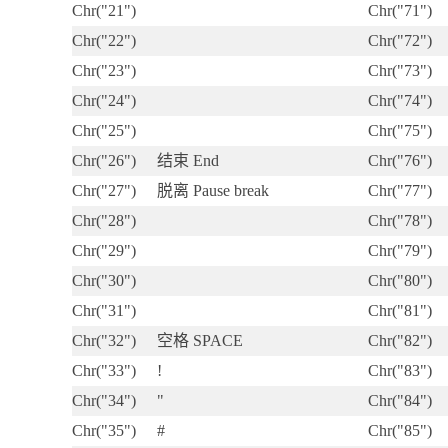
Chr("21")
Chr("71")
Chr("22")
Chr("72")
Chr("23")
Chr("73")
Chr("24")
Chr("74")
Chr("25")
Chr("75")
Chr("26")
结束 End
Chr("76")
Chr("27")
脱离 Pause break
Chr("77")
Chr("28")
Chr("78")
Chr("29")
Chr("79")
Chr("30")
Chr("80")
Chr("31")
Chr("81")
Chr("32")
空格 SPACE
Chr("82")
Chr("33")
!
Chr("83")
Chr("34")
"
Chr("84")
Chr("35")
#
Chr("85")