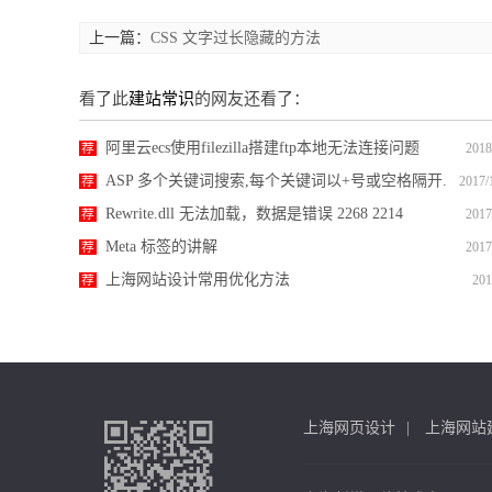
上一篇：
CSS 文字过长隐藏的方法
看了此
建站常识
的网友还看了：
阿里云ecs使用filezilla搭建ftp本地无法连接问题
荐
2018
ASP 多个关键词搜索,每个关键词以+号或空格隔开.
荐
2017/
Rewrite.dll 无法加载，数据是错误 2268 2214
荐
2017
Meta 标签的讲解
荐
2017
上海网站设计常用优化方法
荐
201
上海网页设计
上海网站