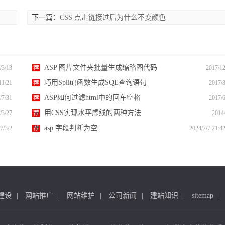
下一篇：
CSS 点击链接过后为什么不变颜色
ASP 图片文件夹批量生成缩略图代码
/3/13
荐
2017/12
巧用Split()函数生成SQL查询语句
11/21
荐
2017/8
ASP如何过滤html中的回车空格
/7/31
荐
2017/6
用CSS实现水平虚线的两种方法
/3/27
荐
2014
asp 字段判断为空
7/3/2
荐
2024/7/7 21:4
建设
网站推广
网站维护
公司新闻
建站知识
sitemap