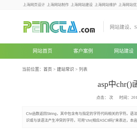
上海网页设计
上海网站制作
上海网站建设
上海网站维护
上海网站优
网
站
建
设
、
S
网站首页
客户案例
网站建设
当前位置：
首页
>
建站常识
> 列表
asp中ch
点击：
次
时间：2014
Chr函数返回String，其中包含有与指定的字符代码相关的字符。语法Chr
识或与该语法产生冲突的字符，可用“chr(相应ASCII码)”来表达，