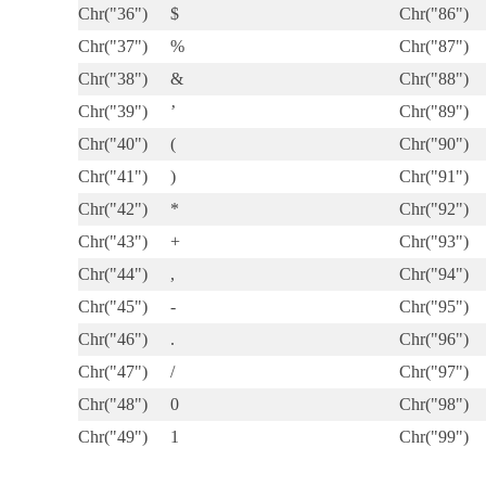
Chr("36")
$
Chr("86")
Chr("37")
%
Chr("87")
Chr("38")
&
Chr("88")
Chr("39")
’
Chr("89")
Chr("40")
(
Chr("90")
Chr("41")
)
Chr("91")
Chr("42")
*
Chr("92")
Chr("43")
+
Chr("93")
Chr("44")
,
Chr("94")
Chr("45")
-
Chr("95")
Chr("46")
.
Chr("96")
Chr("47")
/
Chr("97")
Chr("48")
0
Chr("98")
Chr("49")
1
Chr("99")