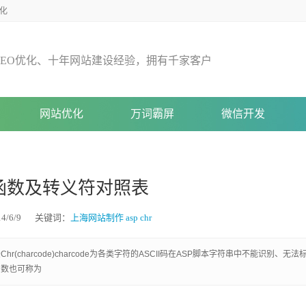
化
E
O
优
化
、
十
年
网
站
建
设
经
验
，
拥
有
千
家
客
户
网站优化
万词霸屏
微信开发
r()函数及转义符对照表
/6/9
关键词：
上海网站制作
asp
chr
(charcode)charcode为各类字符的ASCII码在ASP脚本字符串中不能识别、无法
本函数也可称为