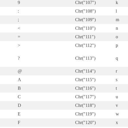
9
Chr("107")
k
:
Chr("108")
l
;
Chr("109")
m
<
Chr("110")
n
=
Chr("111")
o
>
Chr("112")
p
?
Chr("113")
q
@
Chr("114")
r
A
Chr("115")
s
B
Chr("116")
t
C
Chr("117")
u
D
Chr("118")
v
E
Chr("119")
w
F
Chr("120")
x