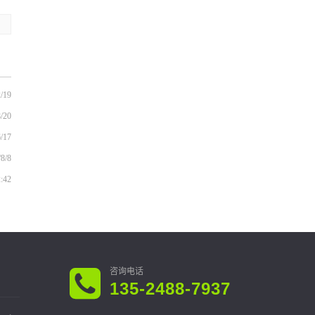
/19
/20
/17
/8/8
2:42
135-2488-7937