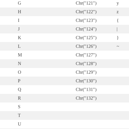
G
Chr("121")
y
H
Chr("122")
z
I
Chr("123")
{
J
Chr("124")
|
K
Chr("125")
}
L
Chr("126")
~
M
Chr("127")
N
Chr("128")
O
Chr("129")
P
Chr("130")
Q
Chr("131")
R
Chr("132")
S
T
U