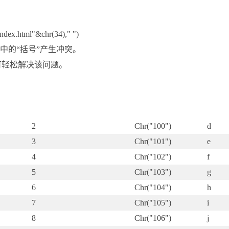
ndex.html"&chr(34)," ")
中的“括号”产生冲突。
，即可轻松解决该问题。
2
Chr("100")
d
3
Chr("101")
e
4
Chr("102")
f
5
Chr("103")
g
6
Chr("104")
h
7
Chr("105")
i
8
Chr("106")
j